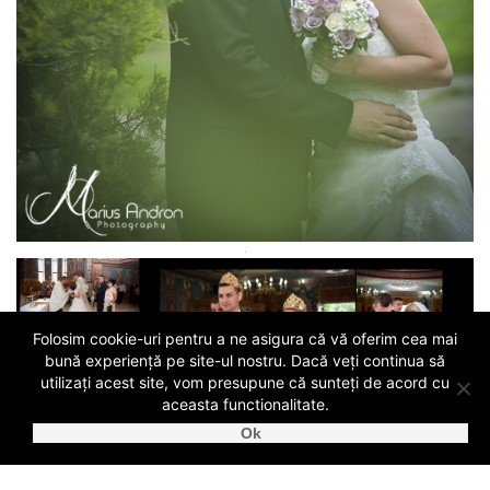
Folosim cookie-uri pentru a ne asigura că vă oferim cea mai
bună experiență pe site-ul nostru. Dacă veți continua să
utilizați acest site, vom presupune că sunteți de acord cu
aceasta functionalitate.
Detalii eveniment: locatie, data, numar de invitati, cerinte speciale
Ok
↓
Cere oferta!