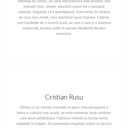
îmbibată de artistic, iar când interacțiunea este posibilă, ofer
indicații clare, simple, aducând cuplul într-o ipostază
naturală, elegantă, ce îl avantajează. Sunt mereu în căutare
de ceva nou, inedit, ceva diametral opus clișeelor. Cadrele
sunt însuflețite de o lumină bună, pe care o caut și o analizez
amănunțit, punând astfel în valoare trăsăturile fiecărei
persoane.
Cristian Rusu
Filmez cu un montaj cinematic in gand. Asta presupune o
taiere a cadrelor mai scurta, se evita momente lungi continue
care devin plictisitoare. Folosesc melodii ca fundal sonor,
adaptate la imagini. De asemenea imaginile sufera un proces