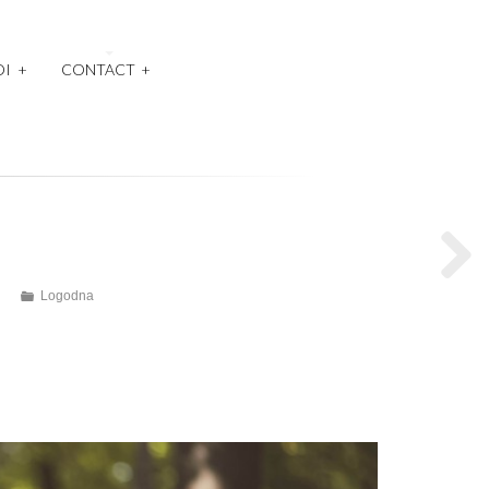
OI
+
CONTACT
+
Logodna