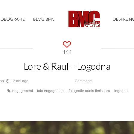
IDEOGRAFIE
BLOG BMC
DESPRE N
164
Lore & Raul – Logodna
ron
13 ani ago
Comments
engagement
foto engagement
fotografie nunta timisoara
logodna