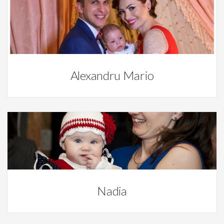
Botez,
Mamici si bebelusi
Alexandru Mario
Botez
Nadia