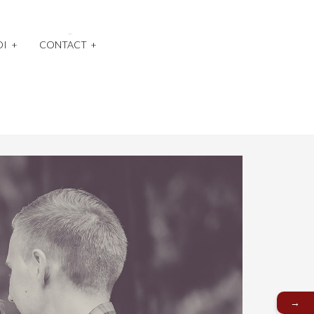
OI
+
CONTACT
+
→