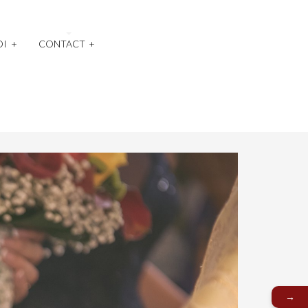
OI
+
CONTACT
+
→