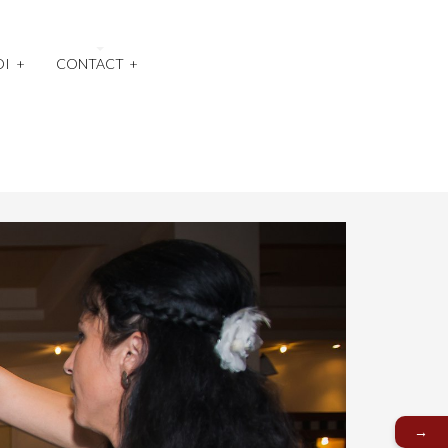
OI
+
CONTACT
+
→