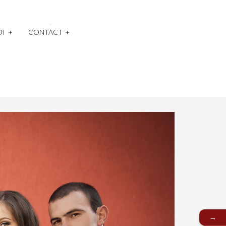
OI
+
CONTACT
+
→