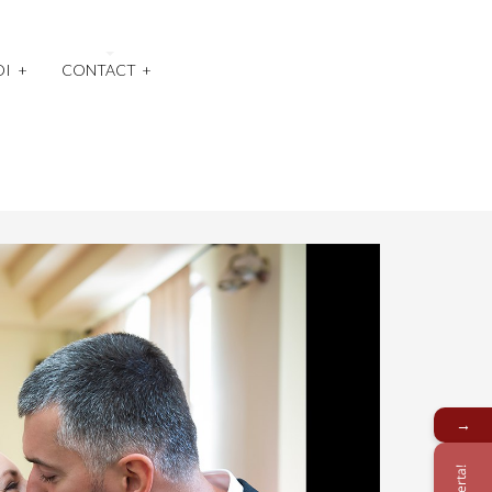
OI
+
CONTACT
+
→