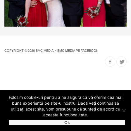
COPYRIGHT © 2026
BMC MEDIA
. •
BMC MEDIA PE FACEBOOK
Folosim cookie-uri pentru a ne asigura că vă oferim cea mai
bună experiență pe site-ul nostru. Dacă veți continua să
utilizați acest site, vom presupune că sunteți de acord cu
aceasta functionalitate.
Detalii eveniment: locatie, data, numar de invitati, cerinte speciale
Ok
↓
Cere oferta!