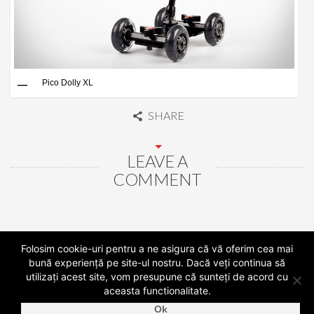
Pico Dolly XL
SHARE
LEAVE A
COMMENT
Folosim cookie-uri pentru a ne asigura că vă oferim cea mai
bună experiență pe site-ul nostru. Dacă veți continua să
COPYRIGHT © 2026
BMC MEDIA
. •
BMC MEDIA PE FACEBOOK
utilizați acest site, vom presupune că sunteți de acord cu
aceasta functionalitate.
Detalii eveniment: locatie, data, numar de invitati, cerinte speciale
Ok
↓